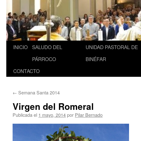
INICIO
SALUDO DEL
UNIDAD PASTORAL DE
Saltar
PÁRROCO
BINÉFAR
al
CONTACTO
contenido
←
Semana Santa 2014
Virgen del Romeral
Publicada el
1 mayo, 2014
por
Pilar Bernado