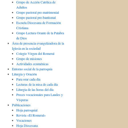
Grupo de Acción Católica de
Adultos
Grupo pastoral pre-matrimonial
Grupo pastoral pre-bautismal
Escuela Diocesana de Formación
Cristiana
Grupo Lectura Orante de la Palabra
de Dios
Área de presencia evangelizadora de la
Iglesia en la sociedad
Colegio Virgen del Romeral
Grupo de misiones
Actividades ecuménicas
Entorno social de la parroquia
Liturgia y Oración
Para orar cada día
Lecturas de la misa de cada día
Liturgia de las horas del día
Preces vocacionales para Laudes y
Vísperas
Publicaciones
Hoja parroquial
Revista «El Romeral»
Vocaciones
Hoja Diocesana