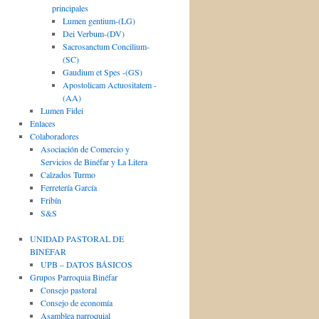
principales
Lumen gentium-(LG)
Dei Verbum-(DV)
Sacrosanctum Concilium-
(SC)
Gaudium et Spes -(GS)
Apostolicam Actuositatem -
(AA)
Lumen Fidei
Enlaces
Colaboradores
Asociación de Comercio y
Servicios de Binéfar y La Litera
Calzados Turmo
Ferretería García
Fribín
S&S
UNIDAD PASTORAL DE
BINÉFAR
UPB – DATOS BÁSICOS
Grupos Parroquia Binéfar
Consejo pastoral
Consejo de economía
Asamblea parroquial