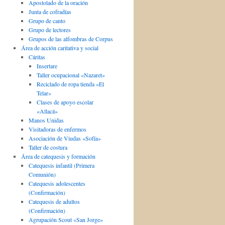
Apostolado de la oración
Junta de cofradías
Grupo de canto
Grupo de lectores
Grupos de las alfombras de Corpus
Área de acción caritativa y social
Cáritas
Insertare
Taller ocupacional «Nazaret»
Reciclado de ropa tienda «El
Telar»
Clases de apoyo escolar
«Allacá»
Manos Unidas
Visitadoras de enfermos
Asociación de Viudas «Sofía»
Taller de costura
Área de catequesis y formación
Catequesis infantil (Primera
Comunión)
Catequesis adolescentes
(Confirmación)
Catequesis de adultos
(Confirmación)
Agrupación Scout «San Jorge»