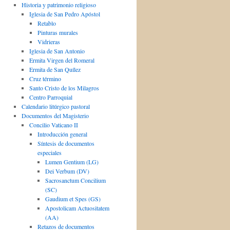
Historia y patrimonio religioso
Iglesia de San Pedro Apóstol
Retablo
Pinturas murales
Vidrieras
Iglesia de San Antonio
Ermita Virgen del Romeral
Ermita de San Quílez
Cruz término
Santo Cristo de los Milagros
Centro Parroquial
Calendario litúrgico pastoral
Documentos del Magisterio
Concilio Vaticano II
Introducción general
Síntesis de documentos
especiales
Lumen Gentium (LG)
Dei Verbum (DV)
Sacrosanctum Concilium
(SC)
Gaudium et Spes (GS)
Apostolicam Actuositatem
(AA)
Retazos de documentos