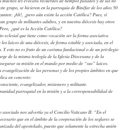
a muchos les evocará recuerdos de tiempos pasados y de las no
este grupo, se hicieron en la parroquia de Binéfar de los años 50
egunten:
¡Ah!, ¿pero aún existe la acción Católica?
Pues, sí
un grupo de militantes adultos, y en nuestra diócesis hay otros
Pero, ¿qué es la Acción Católica?
o eclesial que tiene como vocación ser la forma asociativa
a los laicos de una diócesis, de forma estable y asociada, en el
 Y esto no es fruto de un carisma fundacional o de un privilegio
surge de la misma teología de la Iglesia Diocesana y de la
 asegurar su misión en el mundo por medio de “sus” laicos.
la evangelización de las personas y de los propios ámbitos en que
lica en concreto:
nsciente, evangelizador, misionero y militante.
munidad parroquial en la misión y a la corresponsabilidad de
 asociado nos advertía ya el Concilio Vaticano II: “
En el
cesario que en el ámbito de la cooperación de los seglares se
anizada del apostolado, puesto que solamente la estrecha unión