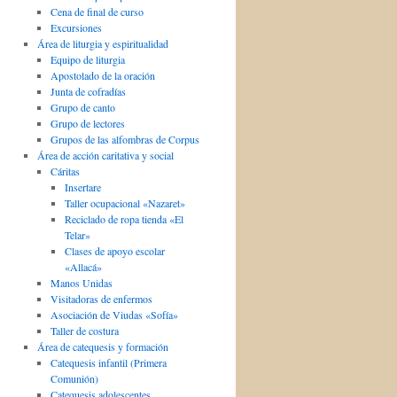
Cena de final de curso
Excursiones
Área de liturgia y espiritualidad
Equipo de liturgia
Apostolado de la oración
Junta de cofradías
Grupo de canto
Grupo de lectores
Grupos de las alfombras de Corpus
Área de acción caritativa y social
Cáritas
Insertare
Taller ocupacional «Nazaret»
Reciclado de ropa tienda «El
Telar»
Clases de apoyo escolar
«Allacá»
Manos Unidas
Visitadoras de enfermos
Asociación de Viudas «Sofía»
Taller de costura
Área de catequesis y formación
Catequesis infantil (Primera
Comunión)
Catequesis adolescentes