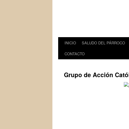
INICIO
SALUDO DEL PÁRROCO
Saltar
CONTACTO
al
contenido
Grupo de Acción Catól