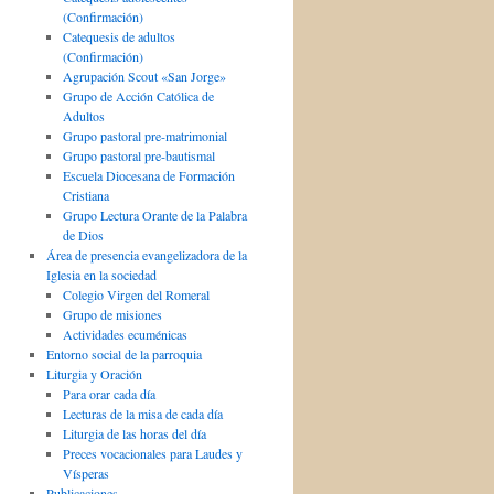
(Confirmación)
Catequesis de adultos
(Confirmación)
Agrupación Scout «San Jorge»
Grupo de Acción Católica de
Adultos
Grupo pastoral pre-matrimonial
Grupo pastoral pre-bautismal
Escuela Diocesana de Formación
Cristiana
Grupo Lectura Orante de la Palabra
de Dios
Área de presencia evangelizadora de la
Iglesia en la sociedad
Colegio Virgen del Romeral
Grupo de misiones
Actividades ecuménicas
Entorno social de la parroquia
Liturgia y Oración
Para orar cada día
Lecturas de la misa de cada día
Liturgia de las horas del día
Preces vocacionales para Laudes y
Vísperas
Publicaciones