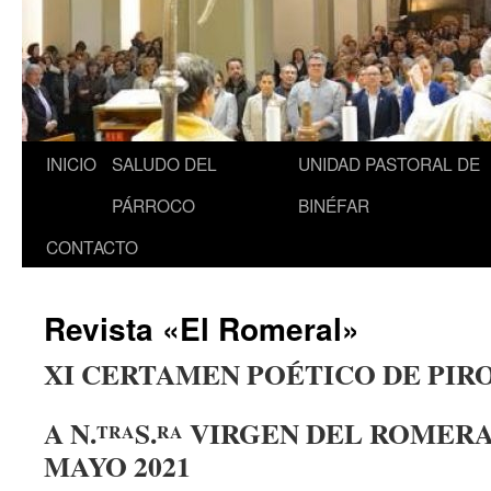
INICIO
SALUDO DEL
UNIDAD PASTORAL DE
Saltar
PÁRROCO
BINÉFAR
al
CONTACTO
contenido
Revista «El Romeral»
XI CERTAMEN POÉTICO DE PIR
A N.
S.
VIRGEN DEL ROMERAL
TRA
RA
MAYO 2021