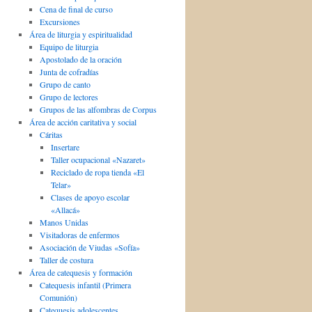
Cena de final de curso
Excursiones
Área de liturgia y espiritualidad
Equipo de liturgia
Apostolado de la oración
Junta de cofradías
Grupo de canto
Grupo de lectores
Grupos de las alfombras de Corpus
Área de acción caritativa y social
Cáritas
Insertare
Taller ocupacional «Nazaret»
Reciclado de ropa tienda «El
Telar»
Clases de apoyo escolar
«Allacá»
Manos Unidas
Visitadoras de enfermos
Asociación de Viudas «Sofía»
Taller de costura
Área de catequesis y formación
Catequesis infantil (Primera
Comunión)
Catequesis adolescentes