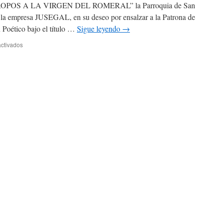
POS A LA VIRGEN DEL ROMERAL” la Parroquia de San
ROMERAL”
—
e la empresa JUSEGAL, en su deseo por ensalzar a la Patrona de
FALLO
 Poético bajo el título …
Sigue leyendo
→
DEL
JURADO
ctivados
en
BASES
XIII
CERTAMEN
POÉTICO
«PIROPOS
A
LA
VIRGEN
DEL
ROMERAL»