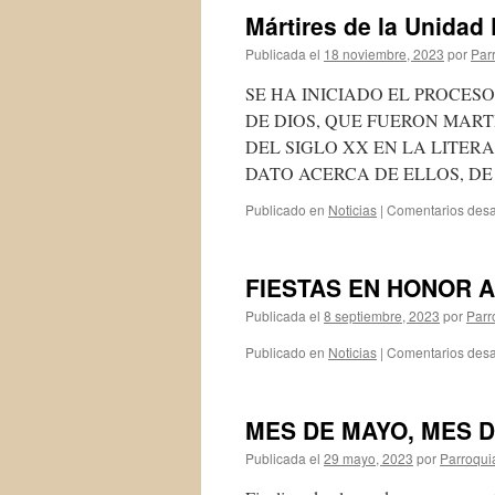
Mártires de la Unidad 
Publicada el
18 noviembre, 2023
por
Par
SE HA INICIADO EL PROCESO
DE DIOS, QUE FUERON MAR
DEL SIGLO XX EN LA LITER
DATO ACERCA DE ELLOS, DE
Publicado en
Noticias
|
Comentarios desa
FIESTAS EN HONOR 
Publicada el
8 septiembre, 2023
por
Parr
Publicado en
Noticias
|
Comentarios desa
MES DE MAYO, MES 
Publicada el
29 mayo, 2023
por
Parroqui