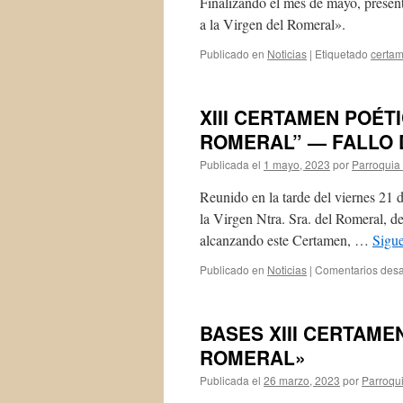
Finalizando el mes de mayo, prese
a la Virgen del Romeral».
Publicado en
Noticias
|
Etiquetado
certa
XIII CERTAMEN POÉT
ROMERAL” — FALLO 
Publicada el
1 mayo, 2023
por
Parroquia 
Reunido en la tarde del viernes 21 
la Virgen Ntra. Sra. del Romeral, de
alcanzando este Certamen, …
Sigu
Publicado en
Noticias
|
Comentarios desa
BASES XIII CERTAME
ROMERAL»
Publicada el
26 marzo, 2023
por
Parroqui