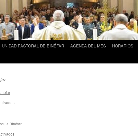
UNIDAD PASTORAL DE BINÉFAR
AGENDA DEL MES
HORARIOS
far
inéfar
ctivados
en
oquia Binéfar
ctivados
en