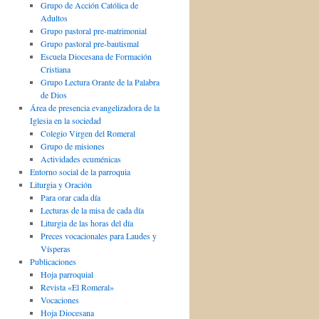
Grupo de Acción Católica de
Adultos
Grupo pastoral pre-matrimonial
Grupo pastoral pre-bautismal
Escuela Diocesana de Formación
Cristiana
Grupo Lectura Orante de la Palabra
de Dios
Área de presencia evangelizadora de la
Iglesia en la sociedad
Colegio Virgen del Romeral
Grupo de misiones
Actividades ecuménicas
Entorno social de la parroquia
Liturgia y Oración
Para orar cada día
Lecturas de la misa de cada día
Liturgia de las horas del día
Preces vocacionales para Laudes y
Vísperas
Publicaciones
Hoja parroquial
Revista «El Romeral»
Vocaciones
Hoja Diocesana