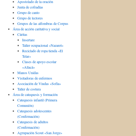
Apostolado de la oración
Junta de cofradías
Grupo de canto
Grupo de lectores
Grupos de las alfombras de Corpus
Área de acción caritativa y social
Cáritas
Insertare
Taller ocupacional «Nazaret»
Reciclado de ropa tienda «El
Telar»
Clases de apoyo escolar
«Allacá»
Manos Unidas
Visitadoras de enfermos
Asociación de Viudas «Sofía»
Taller de costura
Área de catequesis y formación
Catequesis infantil (Primera
Comunión)
Catequesis adolescentes
(Confirmación)
Catequesis de adultos
(Confirmación)
Agrupación Scout «San Jorge»