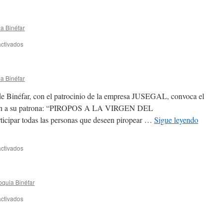
a Binéfar
ctivados
en
a Binéfar
de Binéfar, con el patrocinio de la empresa JUSEGAL, convoca el
ción a su patrona: “PIROPOS A LA VIRGEN DEL
ipar todas las personas que deseen piropear …
Sigue leyendo
ctivados
en
oquia Binéfar
ctivados
en