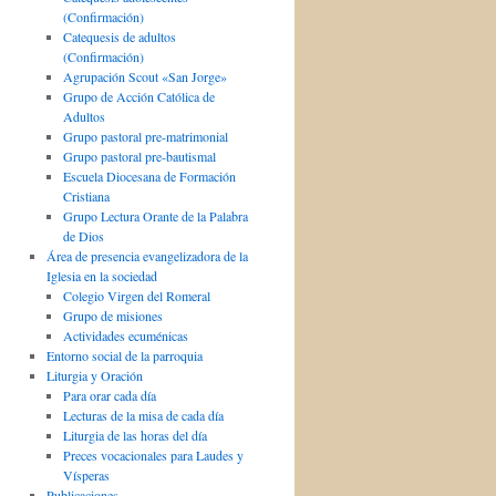
(Confirmación)
Catequesis de adultos
(Confirmación)
Agrupación Scout «San Jorge»
Grupo de Acción Católica de
Adultos
Grupo pastoral pre-matrimonial
Grupo pastoral pre-bautismal
Escuela Diocesana de Formación
Cristiana
Grupo Lectura Orante de la Palabra
de Dios
Área de presencia evangelizadora de la
Iglesia en la sociedad
Colegio Virgen del Romeral
Grupo de misiones
Actividades ecuménicas
Entorno social de la parroquia
Liturgia y Oración
Para orar cada día
Lecturas de la misa de cada día
Liturgia de las horas del día
Preces vocacionales para Laudes y
Vísperas
Publicaciones