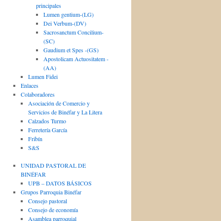
principales
Lumen gentium-(LG)
Dei Verbum-(DV)
Sacrosanctum Concilium-
(SC)
Gaudium et Spes -(GS)
Apostolicam Actuositatem -
(AA)
Lumen Fidei
Enlaces
Colaboradores
Asociación de Comercio y
Servicios de Binéfar y La Litera
Calzados Turmo
Ferretería García
Fribín
S&S
UNIDAD PASTORAL DE
BINÉFAR
UPB – DATOS BÁSICOS
Grupos Parroquia Binéfar
Consejo pastoral
Consejo de economía
Asamblea parroquial