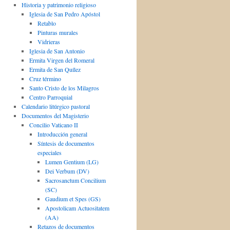
Historia y patrimonio religioso
Iglesia de San Pedro Apóstol
Retablo
Pinturas murales
Vidrieras
Iglesia de San Antonio
Ermita Virgen del Romeral
Ermita de San Quílez
Cruz término
Santo Cristo de los Milagros
Centro Parroquial
Calendario litúrgico pastoral
Documentos del Magisterio
Concilio Vaticano II
Introducción general
Síntesis de documentos
especiales
Lumen Gentium (LG)
Dei Verbum (DV)
Sacrosanctum Concilium
(SC)
Gaudium et Spes (GS)
Apostolicam Actuositatem
(AA)
Retazos de documentos