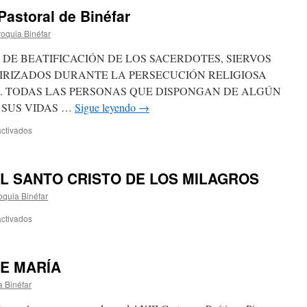
Pastoral de Binéfar
roquia Binéfar
 DE BEATIFICACIÓN DE LOS SACERDOTES, SIERVOS
TIRIZADOS DURANTE LA PERSECUCIÓN RELIGIOSA
A. TODAS LAS PERSONAS QUE DISPONGAN DE ALGÚN
 SUS VIDAS …
Sigue leyendo
→
ctivados
en
Mártires
de
la
AL SANTO CRISTO DE LOS MILAGROS
Unidad
Pastoral
oquia Binéfar
de
Binéfar
ctivados
en
FIESTAS
EN
HONOR
DE MARÍA
AL
SANTO
a Binéfar
CRISTO
DE