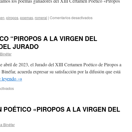
ntamos los poemas ganadores del XIII Certamen Poético «Piropos
LOS
MILAGROS
men
,
piropos
,
poemas
,
romeral
|
Comentarios desactivados
en
MES
DE
MAYO,
ICO “PIROPOS A LA VIRGEN DEL
MES
DE
DEL JURADO
MARÍA
Binéfar
de abril de 2023, el Jurado del XIII Certamen Poético de Piropos a
 Binéfar, acuerda expresar su satisfacción por la difusión que está
e leyendo
→
ctivados
en
XIII
CERTAMEN
POÉTICO
N POÉTICO «PIROPOS A LA VIRGEN DEL
“PIROPOS
A
LA
a Binéfar
VIRGEN
DEL