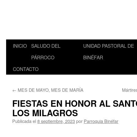
INICIO
SALUDO DEL
UNIDAD PASTORAL DE
Saltar
PÁRROCO
BINÉFAR
al
CONTACTO
contenido
←
MES DE MAYO, MES DE MARÍA
Mártire
FIESTAS EN HONOR AL SANT
LOS MILAGROS
Publicada el
8 septiembre, 2023
por
Parroquia Binéfar