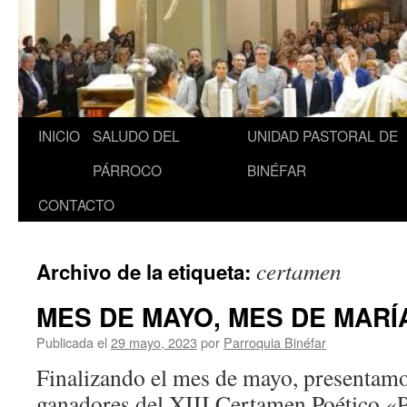
INICIO
SALUDO DEL
UNIDAD PASTORAL DE
Saltar
PÁRROCO
BINÉFAR
al
CONTACTO
contenido
certamen
Archivo de la etiqueta:
MES DE MAYO, MES DE MARÍ
Publicada el
29 mayo, 2023
por
Parroquia Binéfar
Finalizando el mes de mayo, presentam
ganadores del XIII Certamen Poético «P