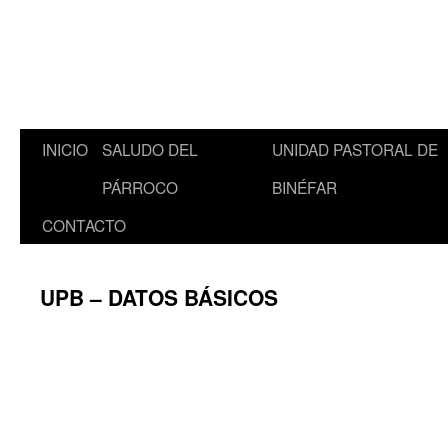
INICIO
SALUDO DEL
UNIDAD PASTORAL DE
Saltar
PÁRROCO
BINÉFAR
al
CONTACTO
contenido
UPB – DATOS BÁSICOS