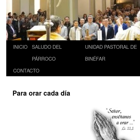
INICIO
SALUDO DEL
UNIDAD PASTORAL DE
Saltar
PÁRROCO
BINÉFAR
al
CONTACTO
contenido
Para orar cada día