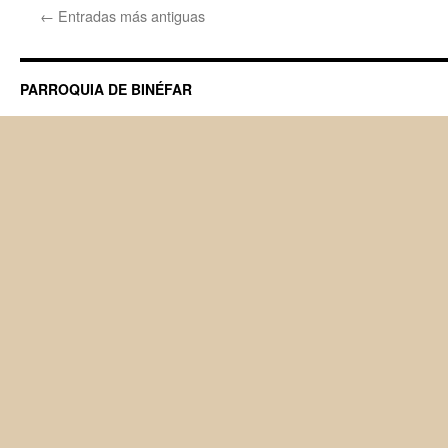
XIII
←
Entradas más antiguas
CERTAMEN
POÉTICO
«PIROPOS
A
PARROQUIA DE BINÉFAR
LA
VIRGEN
DEL
ROMERAL»