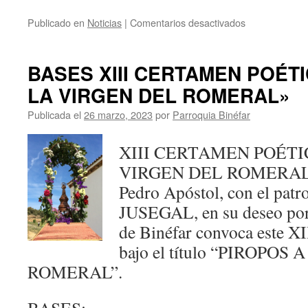
Publicado en
Noticias
|
Comentarios desactivados
en
XIII
CERTAMEN
POÉTICO
BASES XIII CERTAMEN POÉT
“PIROPOS
LA VIRGEN DEL ROMERAL»
A
LA
Publicada el
26 marzo, 2023
por
Parroquia Binéfar
VIRGEN
DEL
ROMERAL”
XIII CERTAMEN POÉTI
—
VIRGEN DEL ROMERAL” l
FALLO
Pedro Apóstol, con el patr
DEL
JURADO
JUSEGAL, en su deseo por 
de Binéfar convoca este X
bajo el título “PIROPO
ROMERAL”.