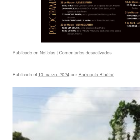
Publicado en
Noticias
|
Comentarios desactivados
en
Publicada el
10 marzo, 2024
por
Parroquia Binéfar