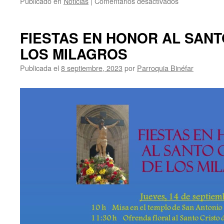
Publicado en
Noticias
|
Comentarios desactivados
en
Mártires
de
la
FIESTAS EN HONOR AL SANT
Unidad
LOS MILAGROS
Pastoral
de
Publicada el
8 septiembre, 2023
por
Parroquia Binéfar
Binéfar