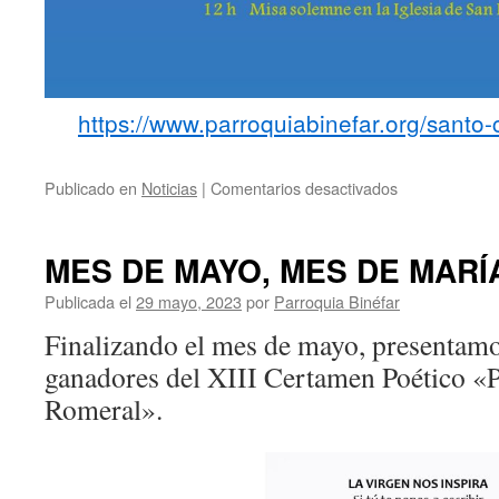
https://www.parroquiabinefar.org/santo-c
Publicado en
Noticias
|
Comentarios desactivados
en
FIESTAS
EN
HONOR
MES DE MAYO, MES DE MARÍ
AL
SANTO
Publicada el
29 mayo, 2023
por
Parroquia Binéfar
CRISTO
Finalizando el mes de mayo, presentam
DE
LOS
ganadores del XIII Certamen Poético «P
MILAGROS
Romeral».