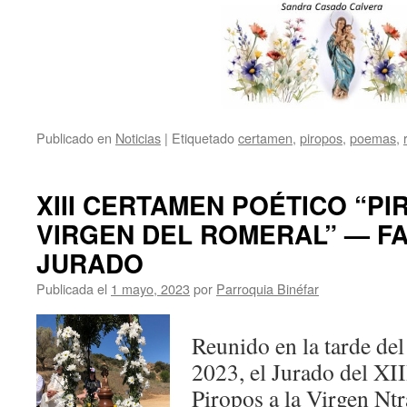
Publicado en
Noticias
|
Etiquetado
certamen
,
piropos
,
poemas
,
XIII CERTAMEN POÉTICO “PI
VIRGEN DEL ROMERAL” — F
JURADO
Publicada el
1 mayo, 2023
por
Parroquia Binéfar
Reunido en la tarde del
2023, el Jurado del XI
Piropos a la Virgen Ntr