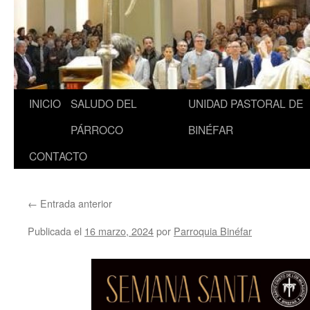
INICIO
SALUDO DEL
UNIDAD PASTORAL DE
Saltar
PÁRROCO
BINÉFAR
al
CONTACTO
contenido
←
Entrada anterior
Publicada el
16 marzo, 2024
por
Parroquia Binéfar