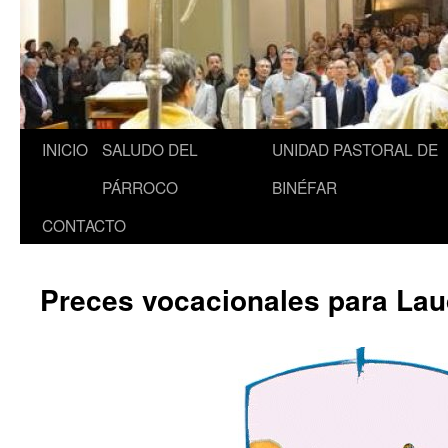
INICIO
SALUDO DEL
UNIDAD PASTORAL DE
Saltar
PÁRROCO
BINÉFAR
al
CONTACTO
contenido
Preces vocacionales para Lau