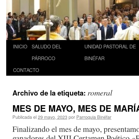
INICIO
SALUDO DEL
UNIDAD PASTORAL DE
Saltar
PÁRROCO
BINÉFAR
al
CONTACTO
contenido
romeral
Archivo de la etiqueta:
MES DE MAYO, MES DE MARÍ
Publicada el
29 mayo, 2023
por
Parroquia Binéfar
Finalizando el mes de mayo, presentam
ganadores del XIII Certamen Poético «P