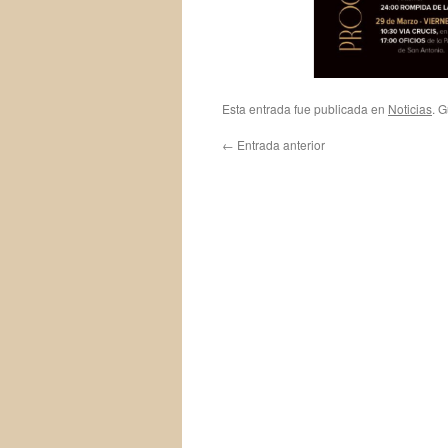
Esta entrada fue publicada en
Noticias
. 
←
Entrada anterior