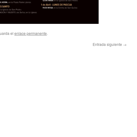
Guarda el
enlace permanente
.
Entrada siguiente
→