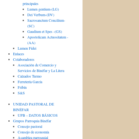
principales
Lumen gentium-(LG)
Dei Verbum-(DV)
Sacrosanctum Concilium-
(SC)
Gaudium et Spes -(GS)
Apostolicam Actuositatem -
(AA)
Lumen Fidei
Enlaces
Colaboradores
Asociación de Comercio y
Servicios de Binéfar y La Litera
Calzados Turmo
Ferretería García
Fribín
S&S
UNIDAD PASTORAL DE
BINÉFAR
UPB – DATOS BÁSICOS
Grupos Parroquia Binéfar
Consejo pastoral
Consejo de economía
Asamblea parroquial