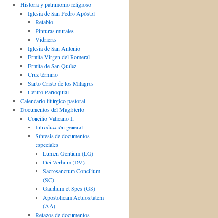
Historia y patrimonio religioso
Iglesia de San Pedro Apóstol
Retablo
Pinturas murales
Vidrieras
Iglesia de San Antonio
Ermita Virgen del Romeral
Ermita de San Quílez
Cruz término
Santo Cristo de los Milagros
Centro Parroquial
Calendario litúrgico pastoral
Documentos del Magisterio
Concilio Vaticano II
Introducción general
Síntesis de documentos
especiales
Lumen Gentium (LG)
Dei Verbum (DV)
Sacrosanctum Concilium
(SC)
Gaudium et Spes (GS)
Apostolicam Actuositatem
(AA)
Retazos de documentos