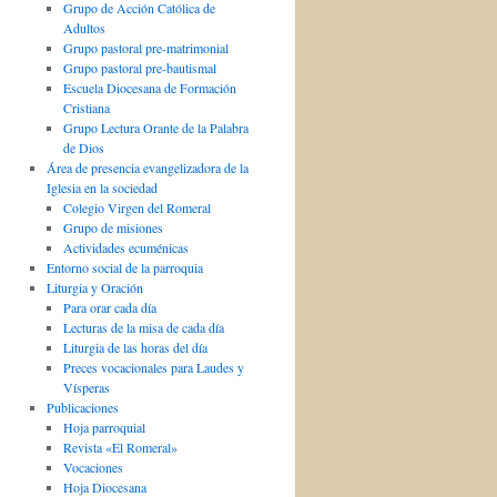
Grupo de Acción Católica de
Adultos
Grupo pastoral pre-matrimonial
Grupo pastoral pre-bautismal
Escuela Diocesana de Formación
Cristiana
Grupo Lectura Orante de la Palabra
de Dios
Área de presencia evangelizadora de la
Iglesia en la sociedad
Colegio Virgen del Romeral
Grupo de misiones
Actividades ecuménicas
Entorno social de la parroquia
Liturgia y Oración
Para orar cada día
Lecturas de la misa de cada día
Liturgia de las horas del día
Preces vocacionales para Laudes y
Vísperas
Publicaciones
Hoja parroquial
Revista «El Romeral»
Vocaciones
Hoja Diocesana