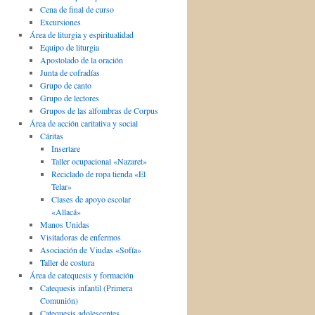
Cena de final de curso
Excursiones
Área de liturgia y espiritualidad
Equipo de liturgia
Apostolado de la oración
Junta de cofradías
Grupo de canto
Grupo de lectores
Grupos de las alfombras de Corpus
Área de acción caritativa y social
Cáritas
Insertare
Taller ocupacional «Nazaret»
Reciclado de ropa tienda «El
Telar»
Clases de apoyo escolar
«Allacá»
Manos Unidas
Visitadoras de enfermos
Asociación de Viudas «Sofía»
Taller de costura
Área de catequesis y formación
Catequesis infantil (Primera
Comunión)
Catequesis adolescentes