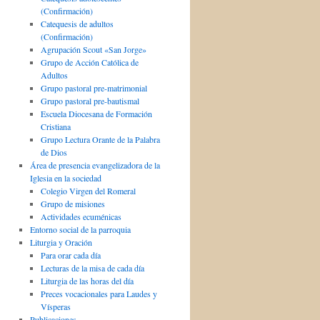
(Confirmación)
Catequesis de adultos
(Confirmación)
Agrupación Scout «San Jorge»
Grupo de Acción Católica de
Adultos
Grupo pastoral pre-matrimonial
Grupo pastoral pre-bautismal
Escuela Diocesana de Formación
Cristiana
Grupo Lectura Orante de la Palabra
de Dios
Área de presencia evangelizadora de la
Iglesia en la sociedad
Colegio Virgen del Romeral
Grupo de misiones
Actividades ecuménicas
Entorno social de la parroquia
Liturgia y Oración
Para orar cada día
Lecturas de la misa de cada día
Liturgia de las horas del día
Preces vocacionales para Laudes y
Vísperas
Publicaciones