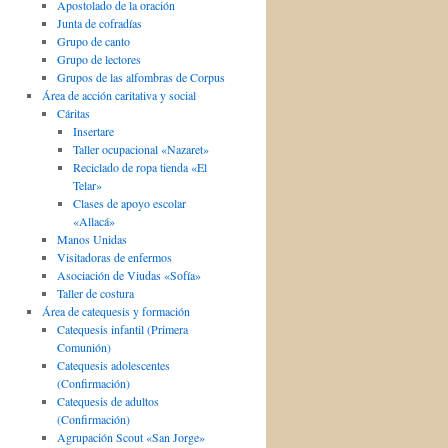
Apostolado de la oración
Junta de cofradías
Grupo de canto
Grupo de lectores
Grupos de las alfombras de Corpus
Área de acción caritativa y social
Cáritas
Insertare
Taller ocupacional «Nazaret»
Reciclado de ropa tienda «El
Telar»
Clases de apoyo escolar
«Allacá»
Manos Unidas
Visitadoras de enfermos
Asociación de Viudas «Sofía»
Taller de costura
Área de catequesis y formación
Catequesis infantil (Primera
Comunión)
Catequesis adolescentes
(Confirmación)
Catequesis de adultos
(Confirmación)
Agrupación Scout «San Jorge»